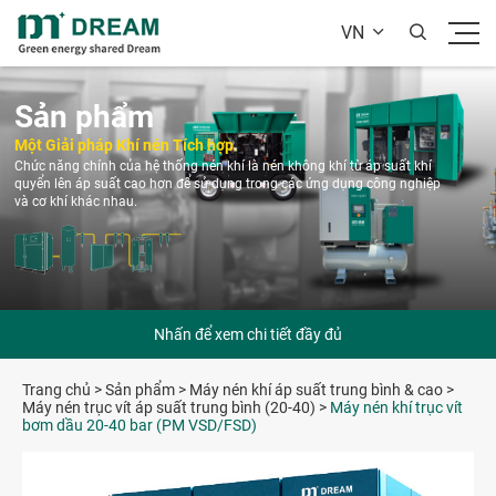
VN


Sản phẩm
Một Giải pháp Khí nén Tích hợp
Chức năng chính của hệ thống nén khí là nén không khí từ áp suất khí
quyển lên áp suất cao hơn để sử dụng trong các ứng dụng công nghiệp
và cơ khí khác nhau.
Nhấn để xem chi tiết đầy đủ
Trang chủ
>
Sản phẩm
>
Máy nén khí áp suất trung bình & cao
>
Máy nén trục vít áp suất trung bình (20-40)
>
Máy nén khí trục vít
bơm dầu 20-40 bar (PM VSD/FSD)