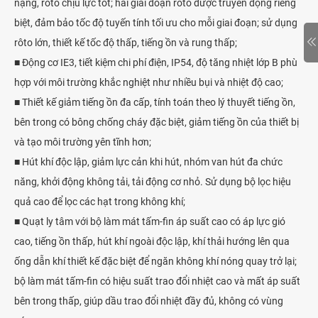
nặng, rôto chịu lực tốt; hai giai đoạn rôto được truyền động riêng
biệt, đảm bảo tốc độ tuyến tính tối ưu cho mỗi giai đoạn; sử dụng
rôto lớn, thiết kế tốc độ thấp, tiếng ồn và rung thấp;
■ Động cơ IE3, tiết kiệm chi phí điện, IP54, độ tăng nhiệt lớp B phù
hợp với môi trường khắc nghiệt như nhiều bụi và nhiệt độ cao;
■ Thiết kế giảm tiếng ồn đa cấp, tính toán theo lý thuyết tiếng ồn,
bên trong có bông chống cháy đặc biệt, giảm tiếng ồn của thiết bị
và tạo môi trường yên tĩnh hơn;
■ Hút khí độc lập, giảm lực cản khi hút, nhóm van hút đa chức
năng, khởi động không tải, tải động cơ nhỏ. Sử dụng bộ lọc hiệu
quả cao để lọc các hạt trong không khí;
■ Quạt ly tâm với bộ làm mát tấm-fin áp suất cao có áp lực gió
cao, tiếng ồn thấp, hút khí ngoài độc lập, khí thải hướng lên qua
ống dẫn khí thiết kế đặc biệt để ngăn không khí nóng quay trở lại;
bộ làm mát tấm-fin có hiệu suất trao đổi nhiệt cao và mất áp suất
bên trong thấp, giúp dầu trao đổi nhiệt đầy đủ, không có vùng